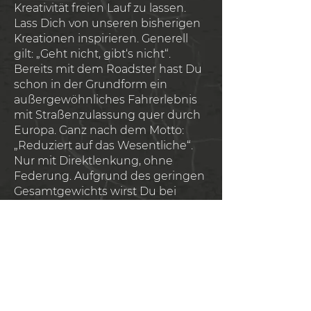
Kreativität freien Lauf zu lassen.
Lass Dich von unseren bisherigen
Kreationen inspirieren. Generell
gilt: „Geht nicht, gibt‘s nicht“.
Bereits mit dem Roadster hast Du
schon in der Grundform ein
außergewöhnliches Fahrerlebnis
mit Straßenzulassung quer durch
Europa. Ganz nach dem Motto:
„Reduziert auf das Wesentliche“.
Nur mit Direktlenkung, ohne
Federung. Aufgrund des geringen
Gesamtgewichts wirst Du bei
Deiner ersten Fahrt den Begriff
Beschleunigung und Fliehkraft
neu erleben. Du wirst begeistert
sein von dem Gefühl durch Kurven
zu cruisen und dabei die Spur und
den Atem gleichermaßen
(an)zuhalten.